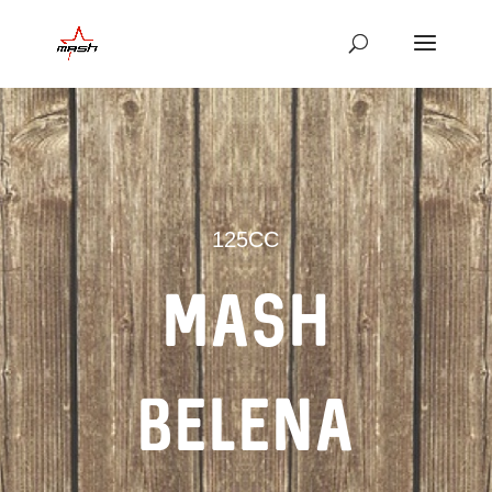
125CC
MASH
Belena