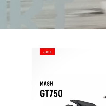
750CC
MASH
GT750