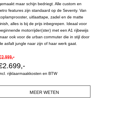
gemaakt maar schijn bedriegt. Alle custom en
retro features zijn standaard op de Seventy. Van
koplamprooster, uitlaattape, zadel en de matte
finish, alles is bij de prijs inbegrepen. Ideaal voor
beginnende motorrijder(ster) met een A1 rijbewijs
maar ook voor de urban commuter die in stijl door
de asfalt jungle naar zijn of haar werk gaat.
€2.999,-
€2.699,-
Incl. rijklaarmaakkosten en BTW
MEER WETEN