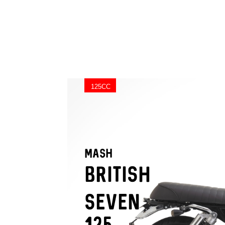
125CC
maSH
BRITISH
seven