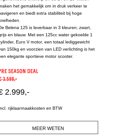
maken het gemakkelijk om in druk verkeer te
navigeren en biedt extra stabiliteit bij hoge
snelheden.
De Belena 125 is leverbaar in 3 kleuren; zwart,
grijs en blauw. Met een 125cc water gekoelde 1
cylinder, Euro V motor, een totaal lediggewicht
van 150kg en voorzien van LED verlichting is het
een elegante sportieve motor scooter.
pre season deal
€ 3.599,-
€ 2.999,-
Incl. rijklaarmaakkosten en BTW
MEER WETEN