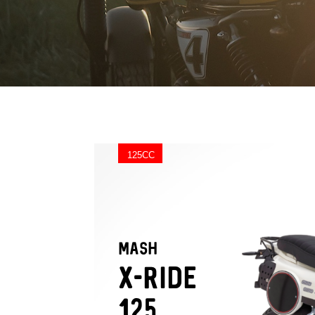
125CC
MASH
X-RIDE
125