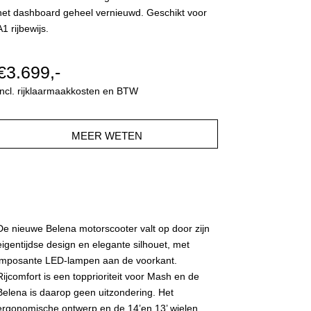
het dashboard geheel vernieuwd. Geschikt voor
A1 rijbewijs.
€3.699,-
Incl. rijklaarmaakkosten en BTW
MEER WETEN
De nieuwe Belena motorscooter valt op door zijn
eigentijdse design en elegante silhouet, met
imposante LED-lampen aan de voorkant.
Rijcomfort is een topprioriteit voor Mash en de
Belena is daarop geen uitzondering. Het
ergonomische ontwerp en de 14’en 13’ wielen