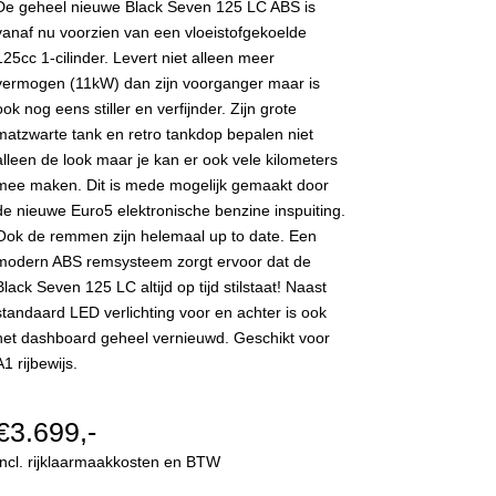
De geheel nieuwe Black Seven 125 LC ABS is
vanaf nu voorzien van een vloeistofgekoelde
125cc 1-cilinder. Levert niet alleen meer
vermogen (11kW) dan zijn voorganger maar is
ook nog eens stiller en verfijnder. Zijn grote
matzwarte tank en retro tankdop bepalen niet
alleen de look maar je kan er ook vele kilometers
mee maken. Dit is mede mogelijk gemaakt door
de nieuwe Euro5 elektronische benzine inspuiting.
Ook de remmen zijn helemaal up to date. Een
modern ABS remsysteem zorgt ervoor dat de
Black Seven 125 LC altijd op tijd stilstaat! Naast
standaard LED verlichting voor en achter is ook
het dashboard geheel vernieuwd. Geschikt voor
A1 rijbewijs.
€3.699,-
Incl. rijklaarmaakkosten en BTW