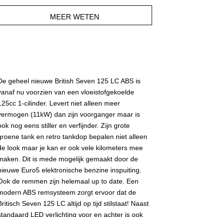
MEER WETEN
De geheel nieuwe British Seven 125 LC ABS is
vanaf nu voorzien van een vloeistofgekoelde
125cc 1-cilinder. Levert niet alleen meer
vermogen (11kW) dan zijn voorganger maar is
ook nog eens stiller en verfijnder. Zijn grote
groene tank en retro tankdop bepalen niet alleen
de look maar je kan er ook vele kilometers mee
maken. Dit is mede mogelijk gemaakt door de
nieuwe Euro5 elektronische benzine inspuiting.
Ook de remmen zijn helemaal up to date. Een
modern ABS remsysteem zorgt ervoor dat de
Britisch Seven 125 LC altijd op tijd stilstaat! Naast
standaard LED verlichting voor en achter is ook