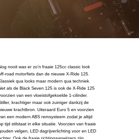
Nog nooit was er zo’n fraaie 125cc classic look
off-road motorfiets dan de nieuwe X-Ride 125.
Klassiek qua looks maar modern qua techniek.
Net als de Black Seven 125 is ook de X-Ride 125
voorzien van een vloeistofgekoelde 1-cilinder.
Stiller, krachtiger maar ook zuiniger dankzij de
nieuwe krachtbron. Uiteraard Euro 5 en voorzien
van een modern ABS remsysteem zodat je altijd
op tijd stilstaat in elke situatie. Voorzien van fraaie
gouden velgen, LED dagrijverlichting voor en LED
achter. Ook de fraaie richtingaanwijzers zijn