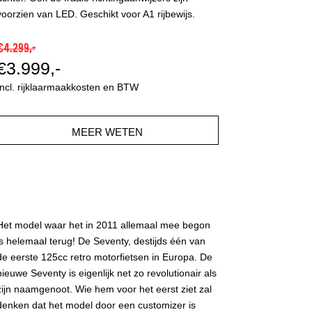
voorzien van LED. Geschikt voor A1 rijbewijs.
€4.299,-
€3.999,-
Incl. rijklaarmaakkosten en BTW
MEER WETEN
Het model waar het in 2011 allemaal mee begon
is helemaal terug! De Seventy, destijds één van
de eerste 125cc retro motorfietsen in Europa. De
nieuwe Seventy is eigenlijk net zo revolutionair als
zijn naamgenoot. Wie hem voor het eerst ziet zal
denken dat het model door een customizer is