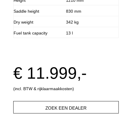
Height
1210 mm
Saddle height
830 mm
Dry weight
342 kg
Fuel tank capacity
13 l
€ 11.999,-
(incl. BTW & rijklaarmaakkosten)
ZOEK EEN DEALER